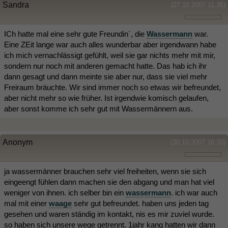
Sandra
(27.10.2007 11:36)
ICh hatte mal eine sehr gute Freundin´, die
Wassermann
war.
Eine ZEit lange war auch alles wunderbar aber irgendwann habe
ich mich vernachlässigt gefühlt, weil sie gar nichts mehr mit mir,
sondern nur noch mit anderen gemacht hatte. Das hab ich ihr
dann gesagt und dann meinte sie aber nur, dass sie viel mehr
Freiraum bräuchte. Wir sind immer noch so etwas wir befreundet,
aber nicht mehr so wie früher. Ist irgendwie komisch gelaufen,
aber sonst komme ich sehr gut mit Wassermännern aus.
Anonym
(30.10.2007 16:20)
ja wassermänner brauchen sehr viel freiheiten, wenn sie sich
eingeengt fühlen dann machen sie den abgang und man hat viel
weniger von ihnen. ich selber bin ein
wassermann
. ich war auch
mal mit einer
waage
sehr gut befreundet. haben uns jeden tag
gesehen und waren ständig im kontakt, nis es mir zuviel wurde.
so haben sich unsere wege getrennt. 1jahr kang hatten wir dann