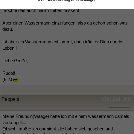
» Personalisierungs-Einstellungen
Habe es selbst mit Wasserfrauen richtig krachen lassen und
möchte das auch nie im Leben missen!
Aber einen Wassermann einzufangen, also da gehört schon was
dazu.
Ist aber ein Wassermann entflammt, dann trägt er Dich durchs
Leben!!
Liebe Grüße,
Rudolf
(6.2.5
Peppels
(25.01.2011 18:30)
Meine Freundin(Waage) hatte ich mit einem wassermann damals
verkuppelt...
Obwohl mußte ich gar nicht..die haben sich gesehen und