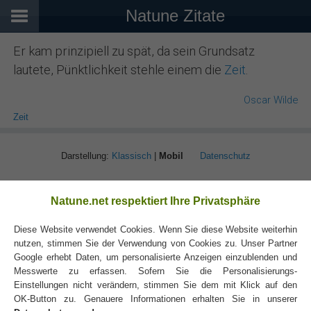
Natune Zitate
Er kam prinzipiell zu spät, da sein Grundsatz
lautete, Pünktlichkeit stehle einem die
Zeit
.
Oscar Wilde
Zeit
Darstellung:
Klassisch
|
Mobil
Datenschutz
Natune.net respektiert Ihre Privatsphäre
Diese Website verwendet Cookies. Wenn Sie diese Website weiterhin
nutzen, stimmen Sie der Verwendung von Cookies zu. Unser Partner
Google erhebt Daten, um personalisierte Anzeigen einzublenden und
Messwerte zu erfassen. Sofern Sie die Personalisierungs-
Einstellungen nicht verändern, stimmen Sie dem mit Klick auf den
OK-Button zu. Genauere Informationen erhalten Sie in unserer