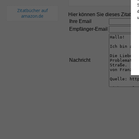
S
Zitatbücher auf
d
Hier können Sie dieses Zitat an
amazon.de
Ihre Email
Empfänger-Email
Nachricht