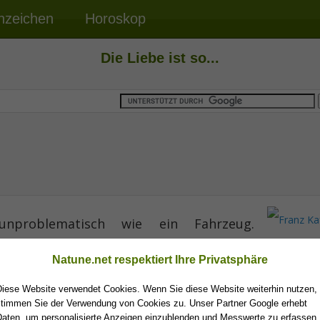
nzeichen
Horoskop
Die Liebe ist so...
problematisch wie ein Fahrzeug.
Franz Ka
ie Lenker, die Fahrgäste und die Straße.
Natune.net respektiert Ihre Privatsphäre
Diese Website verwendet Cookies. Wenn Sie diese Website weiterhin nutzen,
stimmen Sie der Verwendung von Cookies zu. Unser Partner Google erhebt
Daten, um personalisierte Anzeigen einzublenden und Messwerte zu erfassen.