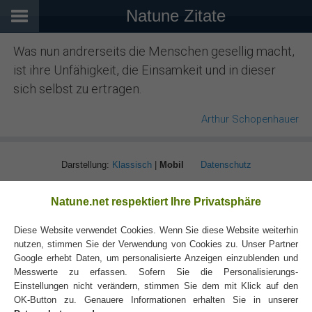
Natune Zitate
Was nun andrerseits die Menschen gesellig macht,
ist ihre Unfähigkeit, die Einsamkeit und in dieser
sich selbst zu ertragen.
Arthur Schopenhauer
Darstellung:
Klassisch
|
Mobil
Datenschutz
Natune.net respektiert Ihre Privatsphäre
Diese Website verwendet Cookies. Wenn Sie diese Website weiterhin
nutzen, stimmen Sie der Verwendung von Cookies zu. Unser Partner
Google erhebt Daten, um personalisierte Anzeigen einzublenden und
Messwerte zu erfassen. Sofern Sie die Personalisierungs-
Einstellungen nicht verändern, stimmen Sie dem mit Klick auf den
OK-Button zu. Genauere Informationen erhalten Sie in unserer