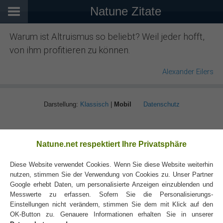
Natune Zitate
Warum ist Altruismus so beliebt? Weil jeder hofft,
von ihm profitieren zu können.
Alexander Eilers
Darstellung:
Klassisch
|
Mobil
Datenschutz
Natune.net respektiert Ihre Privatsphäre
Diese Website verwendet Cookies. Wenn Sie diese Website weiterhin
nutzen, stimmen Sie der Verwendung von Cookies zu. Unser Partner
Google erhebt Daten, um personalisierte Anzeigen einzublenden und
Messwerte zu erfassen. Sofern Sie die Personalisierungs-
Einstellungen nicht verändern, stimmen Sie dem mit Klick auf den
OK-Button zu. Genauere Informationen erhalten Sie in unserer