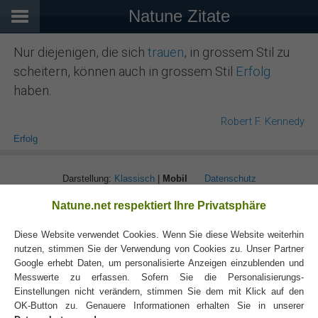
Natune Zitate
Nur diejenigen, die sich
trauen
, in grossem Stil zu
scheitern, können auch in grossem Stil
Erfolg
haben.
Robert F. Kennedy
Erfolg
Darstellung:
Klassisch
|
Mobil
Datenschutz
Natune.net respektiert Ihre Privatsphäre
Diese Website verwendet Cookies. Wenn Sie diese Website weiterhin
nutzen, stimmen Sie der Verwendung von Cookies zu. Unser Partner
Google erhebt Daten, um personalisierte Anzeigen einzublenden und
Messwerte zu erfassen. Sofern Sie die Personalisierungs-
Einstellungen nicht verändern, stimmen Sie dem mit Klick auf den
OK-Button zu. Genauere Informationen erhalten Sie in unserer