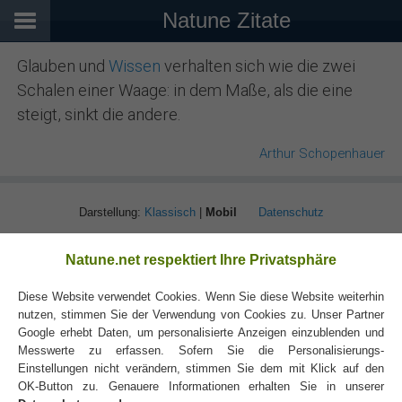
Natune Zitate
Glauben und
Wissen
verhalten sich wie die zwei
Schalen einer Waage: in dem Maße, als die eine
steigt, sinkt die andere.
Arthur Schopenhauer
Darstellung:
Klassisch
|
Mobil
Datenschutz
Natune.net respektiert Ihre Privatsphäre
Diese Website verwendet Cookies. Wenn Sie diese Website weiterhin
nutzen, stimmen Sie der Verwendung von Cookies zu. Unser Partner
Google erhebt Daten, um personalisierte Anzeigen einzublenden und
Messwerte zu erfassen. Sofern Sie die Personalisierungs-
Einstellungen nicht verändern, stimmen Sie dem mit Klick auf den
OK-Button zu. Genauere Informationen erhalten Sie in unserer