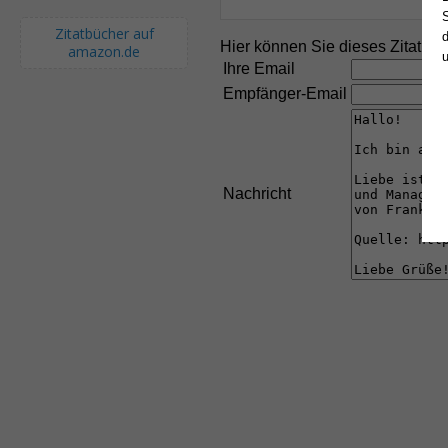
S
Zitatbücher auf
d
Hier können Sie dieses Zitat an
amazon.de
Ihre Email
Empfänger-Email
Nachricht