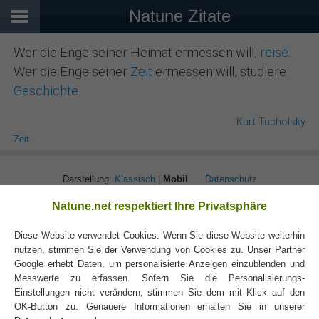
Natune Zitate
Wer die Enge seiner Heimat ermessen will,
reise
.
Wer die Enge seiner
Zeit
ermessen will, studiere
Geschichte
.
Kurt Tucholsky
Zeit
Darstellung:
Klassisch
|
Mobil
Datenschutz
Natune.net respektiert Ihre Privatsphäre
Diese Website verwendet Cookies. Wenn Sie diese Website weiterhin
nutzen, stimmen Sie der Verwendung von Cookies zu. Unser Partner
Google erhebt Daten, um personalisierte Anzeigen einzublenden und
Messwerte zu erfassen. Sofern Sie die Personalisierungs-
Einstellungen nicht verändern, stimmen Sie dem mit Klick auf den
OK-Button zu. Genauere Informationen erhalten Sie in unserer