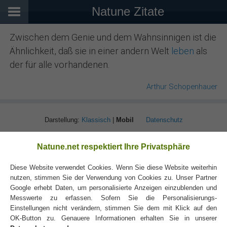
Natune Zitate
Zwischen dem Genie und dem Wahnsinnigen ist die
Ähnlichkeit, daß sie in einer andern Welt
leben
als
der für alle vorhandenen.
Arthur Schopenhauer
Darstellung:
Klassisch
|
Mobil
Datenschutz
Natune.net respektiert Ihre Privatsphäre
Diese Website verwendet Cookies. Wenn Sie diese Website weiterhin
nutzen, stimmen Sie der Verwendung von Cookies zu. Unser Partner
Google erhebt Daten, um personalisierte Anzeigen einzublenden und
Messwerte zu erfassen. Sofern Sie die Personalisierungs-
Einstellungen nicht verändern, stimmen Sie dem mit Klick auf den
OK-Button zu. Genauere Informationen erhalten Sie in unserer