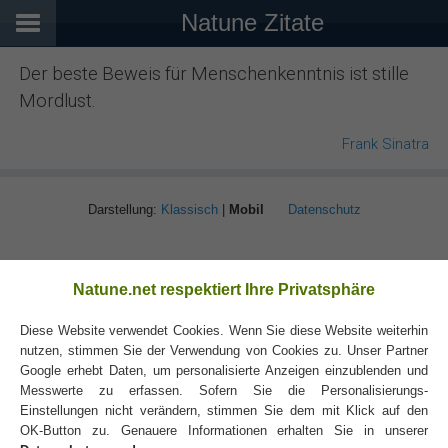
Natune Zitate
Der beste Beweis für Menschenkenntnis ist stille
Mordlust.
Frank Sinatra
Darstellung:
Klassisch
|
Mobil
Datenschutz
Natune.net respektiert Ihre Privatsphäre
Diese Website verwendet Cookies. Wenn Sie diese Website weiterhin
nutzen, stimmen Sie der Verwendung von Cookies zu. Unser Partner
Google erhebt Daten, um personalisierte Anzeigen einzublenden und
Messwerte zu erfassen. Sofern Sie die Personalisierungs-
Einstellungen nicht verändern, stimmen Sie dem mit Klick auf den
OK-Button zu. Genauere Informationen erhalten Sie in unserer