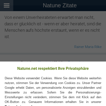
Natune Zitate
Von einem Unverheirateten erwartet man nicht,
dass er glücklich ist - wenn er aber heiratet, sind die
Menschen aufs höchste erstaunt, wenn er es nicht
ist.
Rainer Maria Rilke
Darstellung:
Klassisch
|
Mobil
Datenschutz
Natune.net respektiert Ihre Privatsphäre
Diese Website verwendet Cookies. Wenn Sie diese Website weiterhin
nutzen, stimmen Sie der Verwendung von Cookies zu. Unser Partner
Google erhebt Daten, um personalisierte Anzeigen einzublenden und
Messwerte zu erfassen. Sofern Sie die Personalisierungs-
Einstellungen nicht verändern, stimmen Sie dem mit Klick auf den
OK-Button zu. Genauere Informationen erhalten Sie in unserer