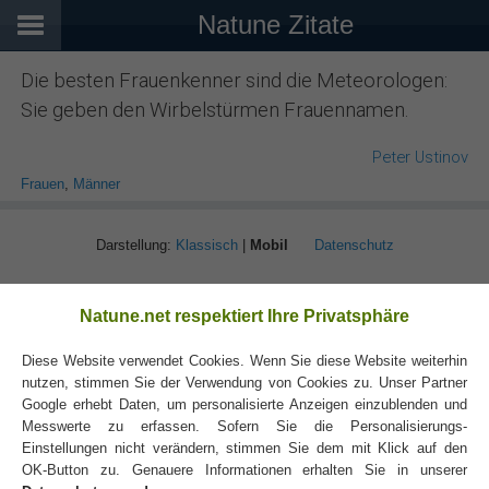
Natune Zitate
Die besten Frauenkenner sind die Meteorologen:
Sie geben den Wirbelstürmen Frauennamen.
Peter Ustinov
Frauen
,
Männer
Darstellung:
Klassisch
|
Mobil
Datenschutz
Natune.net respektiert Ihre Privatsphäre
Diese Website verwendet Cookies. Wenn Sie diese Website weiterhin
nutzen, stimmen Sie der Verwendung von Cookies zu. Unser Partner
Google erhebt Daten, um personalisierte Anzeigen einzublenden und
Messwerte zu erfassen. Sofern Sie die Personalisierungs-
Einstellungen nicht verändern, stimmen Sie dem mit Klick auf den
OK-Button zu. Genauere Informationen erhalten Sie in unserer