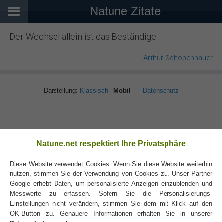
Natune Zitate
Der Wechsel allein ist das Beständige.
Arthur Schopenhauer
Darstellung:
Klassisch
|
Mobil
Datenschutz
Natune.net respektiert Ihre Privatsphäre
Diese Website verwendet Cookies. Wenn Sie diese Website weiterhin
nutzen, stimmen Sie der Verwendung von Cookies zu. Unser Partner
Google erhebt Daten, um personalisierte Anzeigen einzublenden und
Messwerte zu erfassen. Sofern Sie die Personalisierungs-
Einstellungen nicht verändern, stimmen Sie dem mit Klick auf den
OK-Button zu. Genauere Informationen erhalten Sie in unserer