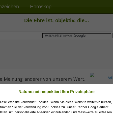
nzeichen
Horoskop
Die Ehre ist, objektiv, die...
 die Meinung anderer von unserem Wert,
rcht vor dieser Meinung.
Natune.net respektiert Ihre Privatsphäre
Art
Diese Website verwendet Cookies. Wenn Sie diese Website weiterhin nutzen,
Schopenha
stimmen Sie der Verwendung von Cookies zu. Unser Partner Google erhebt
Daten, um personalisierte Anzeigen einzublenden und Messwerte zu erfassen.