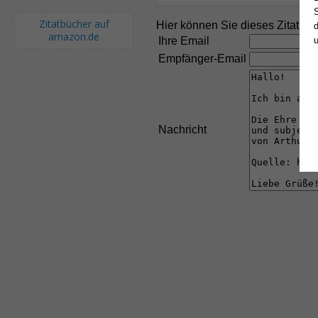
S
Zitatbücher auf
Hier können Sie dieses Zitat an
d
amazon.de
Ihre Email
Empfänger-Email
Nachricht