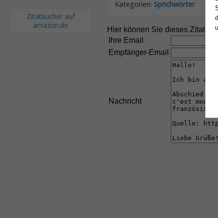
Kategorien:
Sprichwörter
S
Zitatbücher auf
d
amazon.de
Hier können Sie dieses Zitat an
Ihre Email
Empfänger-Email
Nachricht