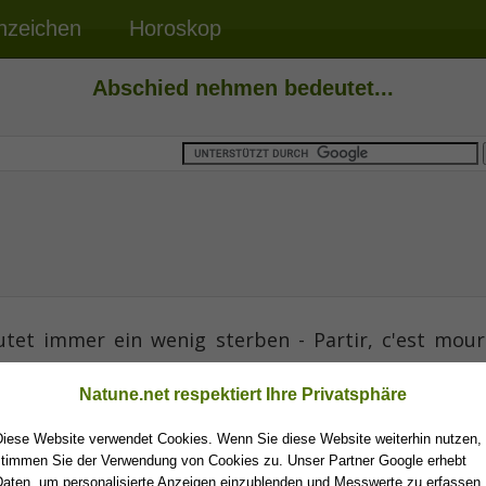
nzeichen
Horoskop
Abschied nehmen bedeutet...
et immer ein wenig sterben - Partir, c'est mour
Natune.net respektiert Ihre Privatsphäre
französisches Sprichw
Diese Website verwendet Cookies. Wenn Sie diese Website weiterhin nutzen,
stimmen Sie der Verwendung von Cookies zu. Unser Partner Google erhebt
Daten, um personalisierte Anzeigen einzublenden und Messwerte zu erfassen.