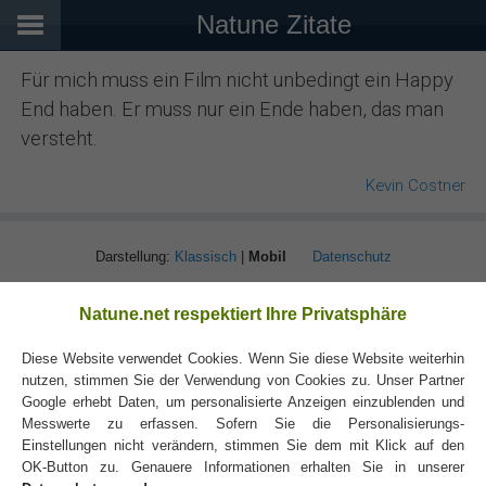
Natune Zitate
Für mich muss ein Film nicht unbedingt ein Happy
End haben. Er muss nur ein Ende haben, das man
versteht.
Kevin Costner
Darstellung:
Klassisch
|
Mobil
Datenschutz
Natune.net respektiert Ihre Privatsphäre
Diese Website verwendet Cookies. Wenn Sie diese Website weiterhin
nutzen, stimmen Sie der Verwendung von Cookies zu. Unser Partner
Google erhebt Daten, um personalisierte Anzeigen einzublenden und
Messwerte zu erfassen. Sofern Sie die Personalisierungs-
Einstellungen nicht verändern, stimmen Sie dem mit Klick auf den
OK-Button zu. Genauere Informationen erhalten Sie in unserer