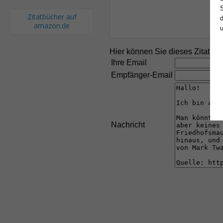
S
Zitatbücher auf
d
amazon.de
Hier können Sie dieses Zitat an
Ihre Email
Empfänger-Email
Nachricht