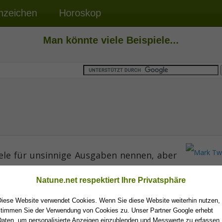
nzeichen
Horoskop
Man könnte viele Beispiele...
ele für unsinnige Ausgaben nennen, aber
Mark Tw
s die Errichtung einer Friedhofsmauer. Die,
Natune.net respektiert Ihre Privatsphäre
 sowieso nicht hinaus, und die, die draußen sind, w
Diese Website verwendet Cookies. Wenn Sie diese Website weiterhin nutzen,
stimmen Sie der Verwendung von Cookies zu. Unser Partner Google erhebt
Daten, um personalisierte Anzeigen einzublenden und Messwerte zu erfassen.