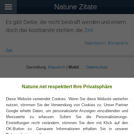
Natune Zitate
Es gibt Diebe, die nicht bestraft werden und einem
doch das kostbarste stehlen: die
Zeit
.
Napoleon I. Bonaparte
Zeit
Darstellung:
Klassisch
|
Mobil
Datenschutz
Natune.net respektiert Ihre Privatsphäre
Diese Website verwendet Cookies. Wenn Sie diese Website weiterhin
nutzen, stimmen Sie der Verwendung von Cookies zu. Unser Partner
Google erhebt Daten, um personalisierte Anzeigen einzublenden und
Messwerte zu erfassen. Sofern Sie die Personalisierungs-
Einstellungen nicht verändern, stimmen Sie dem mit Klick auf den
OK-Button zu. Genauere Informationen erhalten Sie in unserer