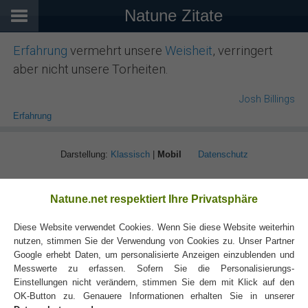
Natune Zitate
Erfahrung
vermehrt unsere
Weisheit
, verringert
aber nicht unsere Torheiten.
Josh Billings
Erfahrung
Darstellung:
Klassisch
|
Mobil
Datenschutz
Natune.net respektiert Ihre Privatsphäre
Diese Website verwendet Cookies. Wenn Sie diese Website weiterhin
nutzen, stimmen Sie der Verwendung von Cookies zu. Unser Partner
Google erhebt Daten, um personalisierte Anzeigen einzublenden und
Messwerte zu erfassen. Sofern Sie die Personalisierungs-
Einstellungen nicht verändern, stimmen Sie dem mit Klick auf den
OK-Button zu. Genauere Informationen erhalten Sie in unserer