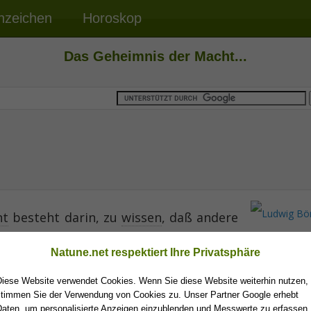
nzeichen
Horoskop
Das Geheimnis der Macht...
ht
besteht darin, zu
wissen
, daß andere
Ludwig Bö
Natune.net respektiert Ihre Privatsphäre
Diese Website verwendet Cookies. Wenn Sie diese Website weiterhin nutzen,
stimmen Sie der Verwendung von Cookies zu. Unser Partner Google erhebt
Daten, um personalisierte Anzeigen einzublenden und Messwerte zu erfassen.