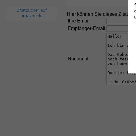
S
Zitatbücher auf
d
Hier können Sie dieses Zitat an
amazon.de
Ihre Email
Empfänger-Email
Nachricht