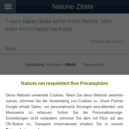
Natune Zitate
Frauen
haben heute sicher mehr Rechte. Aber
mehr
Macht
hatten sie früher.
Charles Aznavour
Macht
Darstellung:
Klassisch
|
Mobil
Datenschutz
Natune.net respektiert Ihre Privatsphäre
Diese Website verwendet Cookies. Wenn Sie diese Website weiterhin
nutzen, stimmen Sie der Verwendung von Cookies zu. Unser Partner
Google erhebt Daten, um personalisierte Anzeigen einzublenden und
Messwerte zu erfassen. Sofern Sie die Personalisierungs-
Einstellungen nicht verändern, stimmen Sie dem mit Klick auf den
OK-Button zu. Genauere Informationen erhalten Sie in unserer