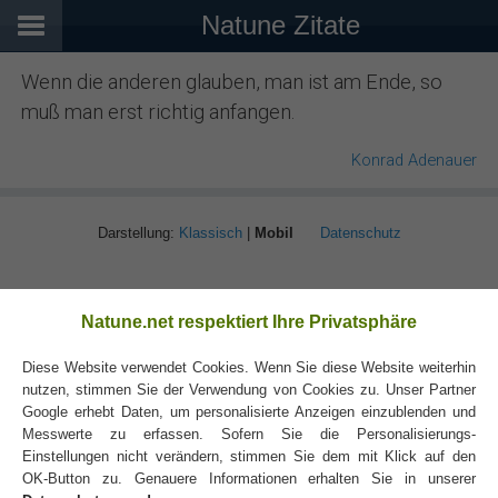
Natune Zitate
Wenn die anderen glauben, man ist am Ende, so
muß man erst richtig anfangen.
Konrad Adenauer
Darstellung:
Klassisch
|
Mobil
Datenschutz
Natune.net respektiert Ihre Privatsphäre
Diese Website verwendet Cookies. Wenn Sie diese Website weiterhin
nutzen, stimmen Sie der Verwendung von Cookies zu. Unser Partner
Google erhebt Daten, um personalisierte Anzeigen einzublenden und
Messwerte zu erfassen. Sofern Sie die Personalisierungs-
Einstellungen nicht verändern, stimmen Sie dem mit Klick auf den
OK-Button zu. Genauere Informationen erhalten Sie in unserer