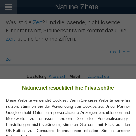
Natune Zitate
Was ist die
Zeit
? Und die lösende, nicht lösende
Kinderantwort, Staunensantwort kommt dazu: Die
Zeit
ist eine Uhr ohne Ziffern.
Ernst Bloch
Zeit
Darstellung:
Klassisch
|
Mobil
Datenschutz
Natune.net respektiert Ihre Privatsphäre
Diese Website verwendet Cookies. Wenn Sie diese Website weiterhin
nutzen, stimmen Sie der Verwendung von Cookies zu. Unser Partner
Google erhebt Daten, um personalisierte Anzeigen einzublenden und
Messwerte zu erfassen. Sofern Sie die Personalisierungs-
Einstellungen nicht verändern, stimmen Sie dem mit Klick auf den
OK-Button zu. Genauere Informationen erhalten Sie in unserer