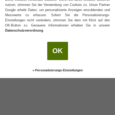
Kreuzung zu kommen.
nutzen, stimmen Sie der Verwendung von Cookies zu. Unser Partner
Google erhebt Daten, um personalisierte Anzeigen einzublenden und
Messwerte zu erfassen. Sofern Sie die Personalisierungs-
Flirt ist das Training mit dem Unrichtigen für den
Einstellungen nicht verändern, stimmen Sie dem mit Klick auf den
OK-Button zu. Genauere Informationen erhalten Sie in unserer
Richtigen.
Datenschutzverordnung
.
Mode ist die bereitwillige Bejahung der
OK
rätselhaften Tatsache, daß heute etwas schön ist,
was gestern häßlich gewesen ist und was morgen
unerträglich sein wird.
» Personalisierungs-Einstellungen