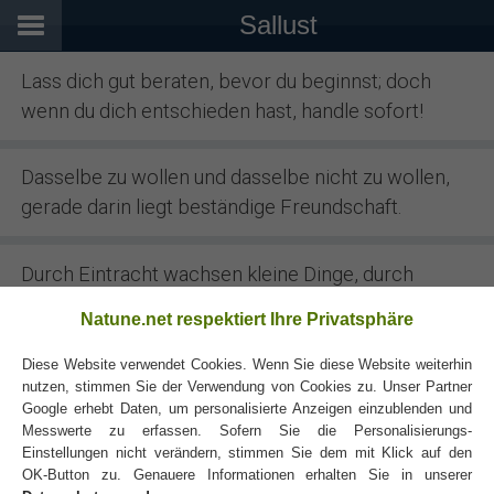
Sallust
Lass dich gut beraten, bevor du beginnst; doch
wenn du dich entschieden hast, handle sofort!
Dasselbe zu wollen und dasselbe nicht zu wollen,
gerade darin liegt beständige Freundschaft.
Durch Eintracht wachsen kleine Dinge, durch
Zwietracht zerfallen die größten.
Natune.net respektiert Ihre Privatsphäre
Diese Website verwendet Cookies. Wenn Sie diese Website weiterhin
nutzen, stimmen Sie der Verwendung von Cookies zu. Unser Partner
Google erhebt Daten, um personalisierte Anzeigen einzublenden und
Messwerte zu erfassen. Sofern Sie die Personalisierungs-
Einstellungen nicht verändern, stimmen Sie dem mit Klick auf den
OK-Button zu. Genauere Informationen erhalten Sie in unserer