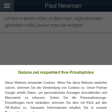
Paul Newman
Ich bin in einem Alter, in dem man Jugendsünden
gestehen sollte, bevor man sie vergisst.
Natune.net respektiert Ihre Privatsphäre
Diese Website verwendet Cookies. Wenn Sie diese Website weiterhin
nutzen, stimmen Sie der Verwendung von Cookies zu. Unser Partner
Google erhebt Daten, um personalisierte Anzeigen einzublenden und
Messwerte zu erfassen. Sofern Sie die Personalisierungs-
Einstellungen nicht verändern, stimmen Sie dem mit Klick auf den
OK-Button zu. Genauere Informationen erhalten Sie in unserer