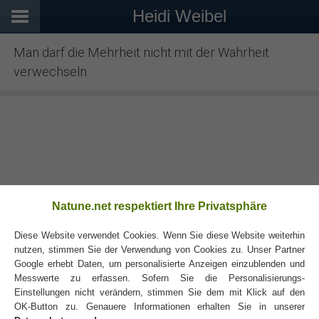
Heidi Weibel
Man darf die Mehrheit nicht mit der Wahrheit
verwechseln.
Natune.net respektiert Ihre Privatsphäre
Diese Website verwendet Cookies. Wenn Sie diese Website weiterhin
nutzen, stimmen Sie der Verwendung von Cookies zu. Unser Partner
Google erhebt Daten, um personalisierte Anzeigen einzublenden und
Messwerte zu erfassen. Sofern Sie die Personalisierungs-
Einstellungen nicht verändern, stimmen Sie dem mit Klick auf den
OK-Button zu. Genauere Informationen erhalten Sie in unserer