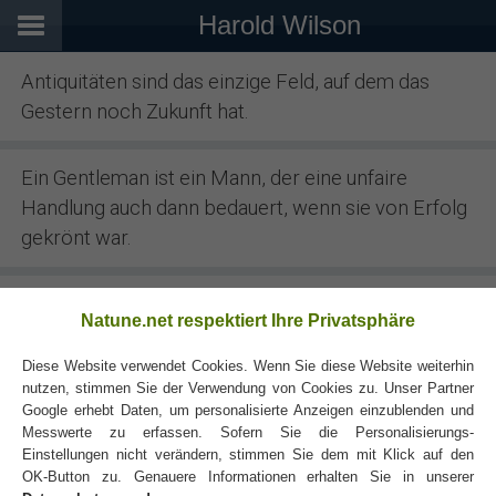
Harold Wilson
Antiquitäten sind das einzige Feld, auf dem das
Gestern noch Zukunft hat.
Ein Gentleman ist ein Mann, der eine unfaire
Handlung auch dann bedauert, wenn sie von Erfolg
gekrönt war.
Natune.net respektiert Ihre Privatsphäre
Diese Website verwendet Cookies. Wenn Sie diese Website weiterhin
nutzen, stimmen Sie der Verwendung von Cookies zu. Unser Partner
Google erhebt Daten, um personalisierte Anzeigen einzublenden und
Messwerte zu erfassen. Sofern Sie die Personalisierungs-
Einstellungen nicht verändern, stimmen Sie dem mit Klick auf den
OK-Button zu. Genauere Informationen erhalten Sie in unserer