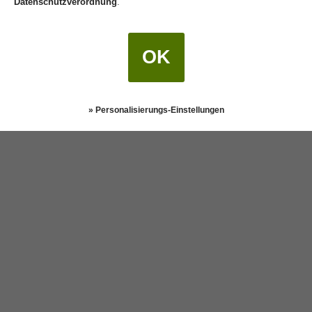
Datenschutzverordnung
.
OK
Weitere Autoren
» Personalisierungs-Einstellungen
Darstellung:
Klassisch
|
Mobil
Datenschutz