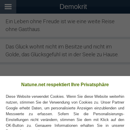
Demokrit
Ein Leben ohne Freude ist wie eine weite Reise
ohne Gasthaus.
Das Glück wohnt nicht im Besitze und nicht im
Golde, das Glücksgefühl ist in der Seele zu Hause.
Natune.net respektiert Ihre Privatsphäre
Diese Website verwendet Cookies. Wenn Sie diese Website weiterhin
Die Geizigen sind den Bienen zu vergleichen: sie
nutzen, stimmen Sie der Verwendung von Cookies zu. Unser Partner
Google erhebt Daten, um personalisierte Anzeigen einzublenden und
arbeiten, als ob sie ewig leben würden.
Messwerte zu erfassen. Sofern Sie die Personalisierungs-
Einstellungen nicht verändern, stimmen Sie dem mit Klick auf den
OK-Button zu. Genauere Informationen erhalten Sie in unserer
Es werden mehr Menschen durch Übung tüchtig