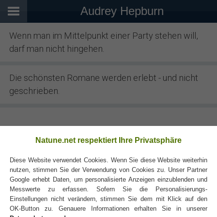
Audrey Hepburn
Wenn man im Mittelpunkt einer Party stehen will,
darf man nicht hingehen.
Die schönsten Romane werden erlebt - und nicht
geschrieben.
Natune.net respektiert Ihre Privatsphäre
Diese Website verwendet Cookies. Wenn Sie diese Website weiterhin
nutzen, stimmen Sie der Verwendung von Cookies zu. Unser Partner
Google erhebt Daten, um personalisierte Anzeigen einzublenden und
Messwerte zu erfassen. Sofern Sie die Personalisierungs-
Einstellungen nicht verändern, stimmen Sie dem mit Klick auf den
OK-Button zu. Genauere Informationen erhalten Sie in unserer