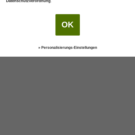
Datenschutzverordnung
.
OK
Weitere Autoren
Darstellung:
Klassisch
|
Mobil
Datenschutz
» Personalisierungs-Einstellungen