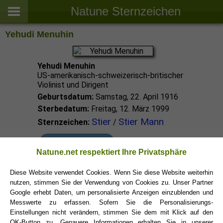
Natune Sternzeichen
Yehudi Menuhin
Yehudi Menuhin
US-amerikanisch-schweizerisch-britischer
Violinist und Dirigent
Geburtsdatum:
Samstag, 22. April 1916
Sterbedatum:
Freitag, 12. März 1999
Stier
Stier Mann
Sternzeichen:
/
Stier Promis
Natune.net respektiert Ihre Privatsphäre
Diese Website verwendet Cookies. Wenn Sie diese Website weiterhin
Stier Sternzeichen
nutzen, stimmen Sie der Verwendung von Cookies zu. Unser Partner
Google erhebt Daten, um personalisierte Anzeigen einzublenden und
Messwerte zu erfassen. Sofern Sie die Personalisierungs-
Einstellungen nicht verändern, stimmen Sie dem mit Klick auf den
OK-Button zu. Genauere Informationen erhalten Sie in unserer