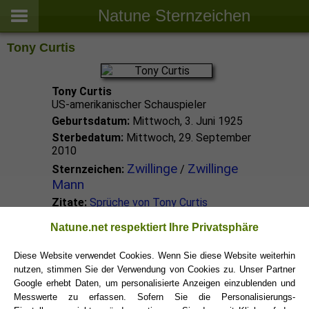
Natune Sternzeichen
Tony Curtis
Tony Curtis
US-amerikanischer Schauspieler
Geburtsdatum:
Mittwoch, 3. Juni 1925
Sterbedatum:
Mittwoch, 29. September
2010
Zwillinge
Zwillinge
Sternzeichen:
/
Mann
Zitate:
Sprüche von Tony Curtis
Natune.net respektiert Ihre Privatsphäre
Zwillinge Promis
Diese Website verwendet Cookies. Wenn Sie diese Website weiterhin
nutzen, stimmen Sie der Verwendung von Cookies zu. Unser Partner
Zwillinge Sternzeichen
Google erhebt Daten, um personalisierte Anzeigen einzublenden und
Messwerte zu erfassen. Sofern Sie die Personalisierungs-