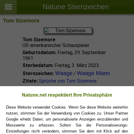
Natune Sternzeichen
Tom Sizemore
Tom Sizemore
US-amerikanischer Schauspieler
Geburtsdatum:
Freitag, 29. September
1961
Sterbedatum:
Freitag, 3. März 2023
Waage
Waage Mann
Sternzeichen:
/
Zitate:
Sprüche von Tom Sizemore
Waage Promis
Natune.net respektiert Ihre Privatsphäre
Diese Website verwendet Cookies. Wenn Sie diese Website weiterhin
nutzen, stimmen Sie der Verwendung von Cookies zu. Unser Partner
Waage Sternzeichen
Google erhebt Daten, um personalisierte Anzeigen einzublenden und
Messwerte zu erfassen. Sofern Sie die Personalisierungs-
Einstellungen nicht verändern, stimmen Sie dem mit Klick auf den