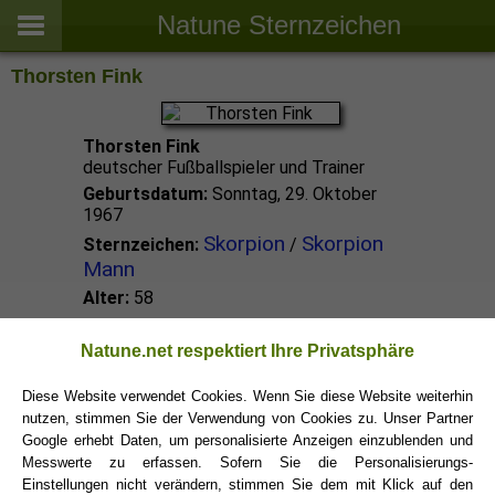
Natune Sternzeichen
Thorsten Fink
Thorsten Fink
deutscher Fußballspieler und Trainer
Geburtsdatum:
Sonntag, 29. Oktober
1967
Skorpion
Skorpion
Sternzeichen:
/
Mann
Alter:
58
Skorpion Promis
Natune.net respektiert Ihre Privatsphäre
Diese Website verwendet Cookies. Wenn Sie diese Website weiterhin
nutzen, stimmen Sie der Verwendung von Cookies zu. Unser Partner
Skorpion Sternzeichen
Google erhebt Daten, um personalisierte Anzeigen einzublenden und
Messwerte zu erfassen. Sofern Sie die Personalisierungs-
Einstellungen nicht verändern, stimmen Sie dem mit Klick auf den