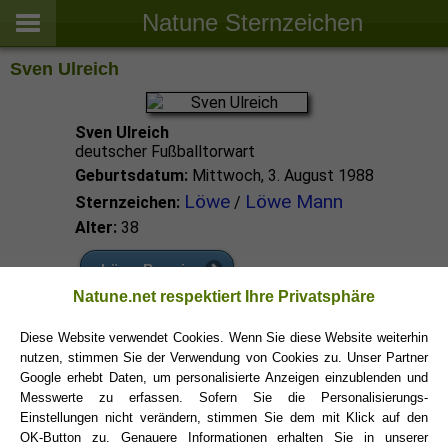
Natune Sternzeichen
Sven Ulreich
Sven Ulreich
deutscher Fußballtorwart
Geburtsdatum:
Mittwoch, 3. August 1988
Löwe
Löwe Mann
Sternzeichen:
/
Alter:
38
Löwe Promis
Natune.net respektiert Ihre Privatsphäre
Löwe Sternzeichen
Diese Website verwendet Cookies. Wenn Sie diese Website weiterhin
nutzen, stimmen Sie der Verwendung von Cookies zu. Unser Partner
Google erhebt Daten, um personalisierte Anzeigen einzublenden und
Messwerte zu erfassen. Sofern Sie die Personalisierungs-
Einstellungen nicht verändern, stimmen Sie dem mit Klick auf den
OK-Button zu. Genauere Informationen erhalten Sie in unserer