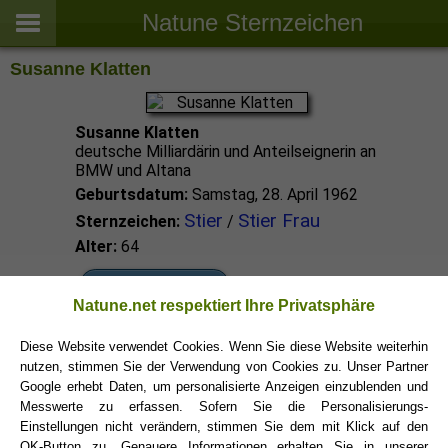
Natune Sternzeichen
Susanne Klatten
Susanne Klatten
deutsche Milliardärin und Anteilseignerin an
BMW und Altana
Geburtsdatum:
Samstag, 28. April 1962
Stier
Stier Frau
Sternzeichen:
/
Alter:
64
Stier Promis
Natune.net respektiert Ihre Privatsphäre
Diese Website verwendet Cookies. Wenn Sie diese Website weiterhin
Stier Sternzeichen
nutzen, stimmen Sie der Verwendung von Cookies zu. Unser Partner
Google erhebt Daten, um personalisierte Anzeigen einzublenden und
Messwerte zu erfassen. Sofern Sie die Personalisierungs-
Einstellungen nicht verändern, stimmen Sie dem mit Klick auf den
OK-Button zu. Genauere Informationen erhalten Sie in unserer