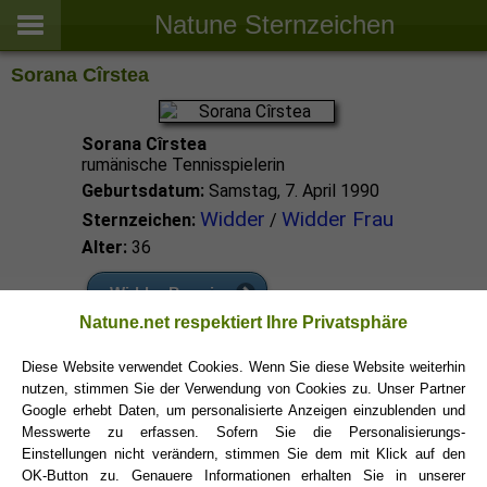
Natune Sternzeichen
Sorana Cîrstea
Sorana Cîrstea
rumänische Tennisspielerin
Geburtsdatum:
Samstag, 7. April 1990
Widder
Widder Frau
Sternzeichen:
/
Alter:
36
Widder Promis
Natune.net respektiert Ihre Privatsphäre
Widder Sternzeichen
Diese Website verwendet Cookies. Wenn Sie diese Website weiterhin
nutzen, stimmen Sie der Verwendung von Cookies zu. Unser Partner
Google erhebt Daten, um personalisierte Anzeigen einzublenden und
Messwerte zu erfassen. Sofern Sie die Personalisierungs-
Einstellungen nicht verändern, stimmen Sie dem mit Klick auf den
OK-Button zu. Genauere Informationen erhalten Sie in unserer