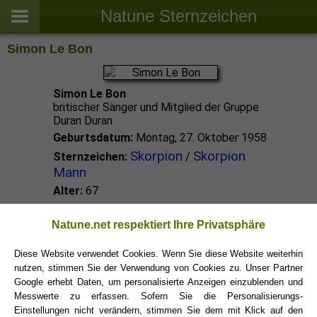
Natune Sternzeichen
Simon Le Bon
Simon Le Bon
britischer Sänger und Mitglied der Gruppe
Duran Duran
Geburtsdatum:
Montag, 27. Oktober 1958
Skorpion
Skorpion
Sternzeichen:
/
Mann
Alter:
67
Skorpion Promis
Natune.net respektiert Ihre Privatsphäre
Diese Website verwendet Cookies. Wenn Sie diese Website weiterhin
nutzen, stimmen Sie der Verwendung von Cookies zu. Unser Partner
Skorpion Sternzeichen
Google erhebt Daten, um personalisierte Anzeigen einzublenden und
Messwerte zu erfassen. Sofern Sie die Personalisierungs-
Einstellungen nicht verändern, stimmen Sie dem mit Klick auf den