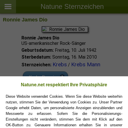
Natune Sternzeichen
Ronnie James Dio
Ronnie James Dio
US-amerikanischer Rock-Sänger
Geburtsdatum:
Freitag, 10. Juli 1942
Sterbedatum:
Sonntag, 16. Mai 2010
Krebs
Krebs Mann
Sternzeichen:
/
Krebs Promis
Natune.net respektiert Ihre Privatsphäre
Krebs Sternzeichen
Diese Website verwendet Cookies. Wenn Sie diese Website weiterhin
nutzen, stimmen Sie der Verwendung von Cookies zu. Unser Partner
Google erhebt Daten, um personalisierte Anzeigen einzublenden und
Messwerte zu erfassen. Sofern Sie die Personalisierungs-
Einstellungen nicht verändern, stimmen Sie dem mit Klick auf den
OK-Button zu. Genauere Informationen erhalten Sie in unserer