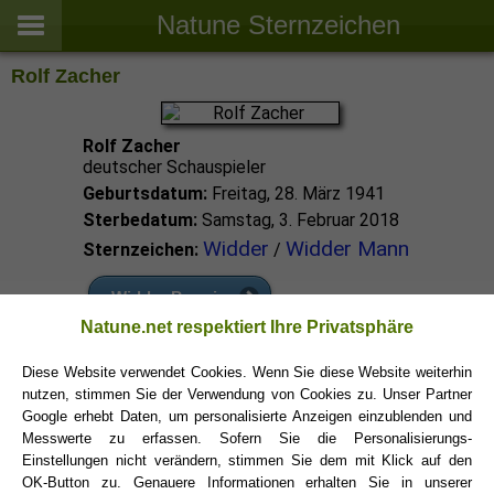
Natune Sternzeichen
Rolf Zacher
Rolf Zacher
deutscher Schauspieler
Geburtsdatum:
Freitag, 28. März 1941
Sterbedatum:
Samstag, 3. Februar 2018
Widder
Widder Mann
Sternzeichen:
/
Widder Promis
Natune.net respektiert Ihre Privatsphäre
Widder Sternzeichen
Diese Website verwendet Cookies. Wenn Sie diese Website weiterhin
nutzen, stimmen Sie der Verwendung von Cookies zu. Unser Partner
Google erhebt Daten, um personalisierte Anzeigen einzublenden und
Messwerte zu erfassen. Sofern Sie die Personalisierungs-
Einstellungen nicht verändern, stimmen Sie dem mit Klick auf den
OK-Button zu. Genauere Informationen erhalten Sie in unserer