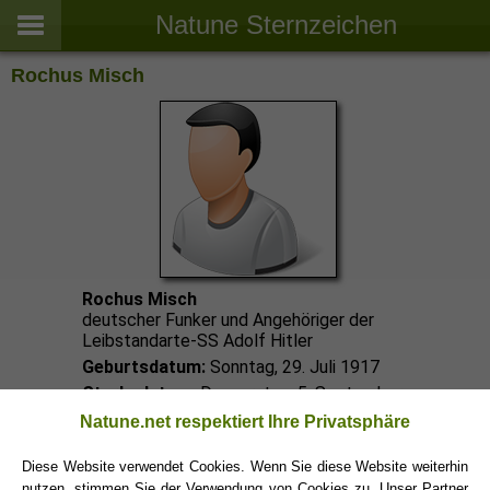
Natune Sternzeichen
Rochus Misch
Rochus Misch
deutscher Funker und Angehöriger der
Leibstandarte-SS Adolf Hitler
Geburtsdatum:
Sonntag, 29. Juli 1917
Sterbedatum:
Donnerstag, 5. September
2013
Natune.net respektiert Ihre Privatsphäre
Löwe
Löwe Mann
Sternzeichen:
/
Diese Website verwendet Cookies. Wenn Sie diese Website weiterhin
nutzen, stimmen Sie der Verwendung von Cookies zu. Unser Partner