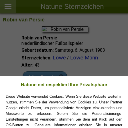
Natune Sternzeichen
Robin van Persie
Robin van Persie
niederländischer Fußballspieler
Geburtsdatum:
Samstag, 6. August 1983
Löwe
Löwe Mann
Sternzeichen:
/
Alter:
43
Löwe Promis
Natune.net respektiert Ihre Privatsphäre
Löwe Sternzeichen
Diese Website verwendet Cookies. Wenn Sie diese Website weiterhin
nutzen, stimmen Sie der Verwendung von Cookies zu. Unser Partner
Google erhebt Daten, um personalisierte Anzeigen einzublenden und
Messwerte zu erfassen. Sofern Sie die Personalisierungs-
Einstellungen nicht verändern, stimmen Sie dem mit Klick auf den
OK-Button zu. Genauere Informationen erhalten Sie in unserer