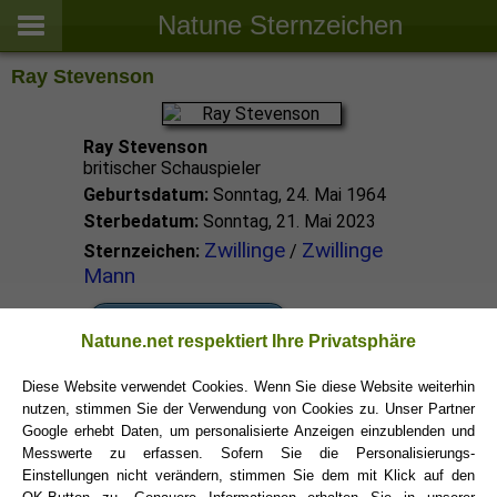
Natune Sternzeichen
Ray Stevenson
Ray Stevenson
britischer Schauspieler
Geburtsdatum:
Sonntag, 24. Mai 1964
Sterbedatum:
Sonntag, 21. Mai 2023
Zwillinge
Zwillinge
Sternzeichen:
/
Mann
Zwillinge Promis
Natune.net respektiert Ihre Privatsphäre
Diese Website verwendet Cookies. Wenn Sie diese Website weiterhin
Zwillinge Sternzeichen
nutzen, stimmen Sie der Verwendung von Cookies zu. Unser Partner
Google erhebt Daten, um personalisierte Anzeigen einzublenden und
Messwerte zu erfassen. Sofern Sie die Personalisierungs-
Einstellungen nicht verändern, stimmen Sie dem mit Klick auf den