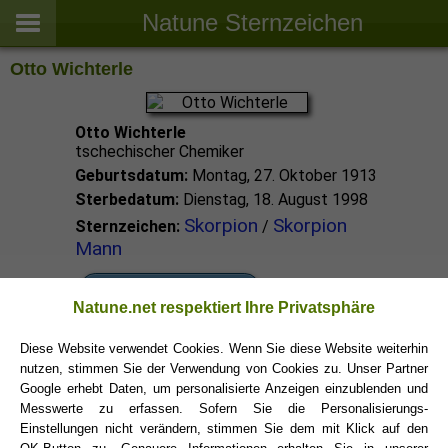
Natune Sternzeichen
Otto Wichterle
Otto Wichterle
tschechischer Chemiker
Geburtsdatum:
Montag, 27. Oktober 1913
Sterbedatum:
Dienstag, 18. August 1998
Skorpion
Skorpion
Sternzeichen:
/
Mann
Skorpion Promis
Natune.net respektiert Ihre Privatsphäre
Diese Website verwendet Cookies. Wenn Sie diese Website weiterhin
Skorpion Sternzeichen
nutzen, stimmen Sie der Verwendung von Cookies zu. Unser Partner
Google erhebt Daten, um personalisierte Anzeigen einzublenden und
Messwerte zu erfassen. Sofern Sie die Personalisierungs-
Einstellungen nicht verändern, stimmen Sie dem mit Klick auf den