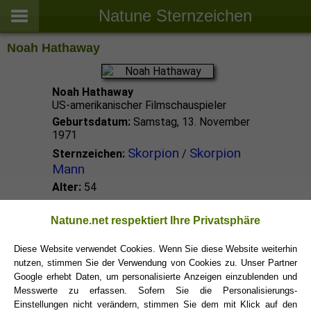
Natune Sternzeichen
Noah Hathaway
Noah Hathaway
US-amerikanischer Filmschauspieler
Geburtsdatum:
Samstag, 13. November
1971
Skorpion
Skorpion
Sternzeichen:
/
Mann
Alter:
54
Skorpion Promis
Natune.net respektiert Ihre Privatsphäre
Diese Website verwendet Cookies. Wenn Sie diese Website weiterhin
nutzen, stimmen Sie der Verwendung von Cookies zu. Unser Partner
Skorpion Sternzeichen
Google erhebt Daten, um personalisierte Anzeigen einzublenden und
Messwerte zu erfassen. Sofern Sie die Personalisierungs-
Einstellungen nicht verändern, stimmen Sie dem mit Klick auf den