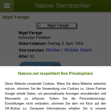
Natune Sternzeichen
Nigel Farage
Nigel Farage
britischer Politiker
Geburtsdatum:
Freitag, 3. April 1964
Widder
Widder Mann
Sternzeichen:
/
Alter:
62
Widder Promis
Natune.net respektiert Ihre Privatsphäre
Widder Sternzeichen
Diese Website verwendet Cookies. Wenn Sie diese Website weiterhin
nutzen, stimmen Sie der Verwendung von Cookies zu. Unser Partner
Google erhebt Daten, um personalisierte Anzeigen einzublenden und
Messwerte zu erfassen. Sofern Sie die Personalisierungs-
Einstellungen nicht verändern, stimmen Sie dem mit Klick auf den
OK-Button zu. Genauere Informationen erhalten Sie in unserer