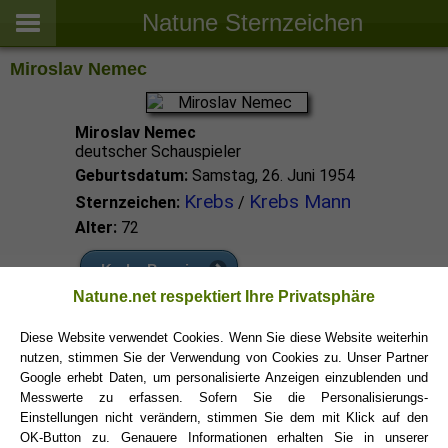
Natune Sternzeichen
Miroslav Nemec
Miroslav Nemec
deutscher Schauspieler
Geburtsdatum:
Samstag, 26. Juni 1954
Krebs
Krebs Mann
Sternzeichen:
/
Alter:
72
Krebs Promis
Natune.net respektiert Ihre Privatsphäre
Krebs Sternzeichen
Diese Website verwendet Cookies. Wenn Sie diese Website weiterhin
nutzen, stimmen Sie der Verwendung von Cookies zu. Unser Partner
Google erhebt Daten, um personalisierte Anzeigen einzublenden und
Messwerte zu erfassen. Sofern Sie die Personalisierungs-
Einstellungen nicht verändern, stimmen Sie dem mit Klick auf den
OK-Button zu. Genauere Informationen erhalten Sie in unserer