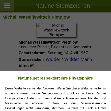
Natune Sternzeichen
Michail Wassiljewitsch Pletnjow
Michail Wassiljewitsch Pletnjow
russischer Pianist, Dirigent und Komponist
Geburtsdatum:
Sonntag, 14. April 1957
Widder
Widder Mann
Sternzeichen:
/
Alter:
69
Widder Promis
Natune.net respektiert Ihre Privatsphäre
Diese Website verwendet Cookies. Wenn Sie diese Website weiterhin
Widder Sternzeichen
nutzen, stimmen Sie der Verwendung von Cookies zu. Unser Partner
Google erhebt Daten, um personalisierte Anzeigen einzublenden und
Messwerte zu erfassen. Sofern Sie die Personalisierungs-
Einstellungen nicht verändern, stimmen Sie dem mit Klick auf den