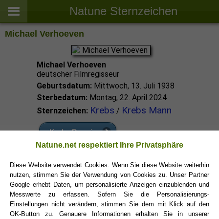
Natune Sternzeichen
Michael Verhoeven
Michael Verhoeven
deutscher Filmregisseur
Geburtsdatum:
Mittwoch, 13. Juli 1938
Sterbedatum:
Montag, 22. April 2024
Krebs
Krebs Mann
Sternzeichen:
/
Krebs Promis
Natune.net respektiert Ihre Privatsphäre
Krebs Sternzeichen
Diese Website verwendet Cookies. Wenn Sie diese Website weiterhin
nutzen, stimmen Sie der Verwendung von Cookies zu. Unser Partner
Google erhebt Daten, um personalisierte Anzeigen einzublenden und
Messwerte zu erfassen. Sofern Sie die Personalisierungs-
Einstellungen nicht verändern, stimmen Sie dem mit Klick auf den
OK-Button zu. Genauere Informationen erhalten Sie in unserer